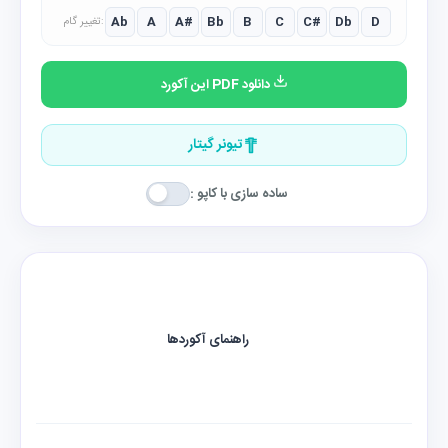
Ab
A
A#
Bb
B
C
C#
Db
D
تغییر گام:
دانلود PDF این آکورد
تیونر گیتار
ساده سازی با کاپو :
راهنمای آکوردها