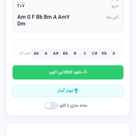
تمپو:
207
Am G F Bb Bm A Am7
آکوردها:
Dm
Ab
A
A#
Bb
B
C
C#
Db
D
تغییر گام:
دانلود PDF این آکورد
تیونر گیتار
ساده سازی با کاپو :