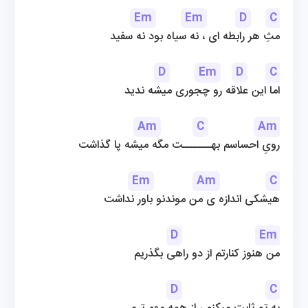
Em
Em
D
C
مثِ هر رابطه ای ، نه سیاه بود نه سفید
D
Em
D
C
اما این علاقه رو چجوری میشه ندید
Am
C
Am
رویِ احساسم بهـــــــت مگه میشه پا گذاشت
Em
Am
C
هیشکی اندازه ی من موندنو باور نداشت
D
Em
من هنوز کنارتم از دو راهی بگذریم
D
C