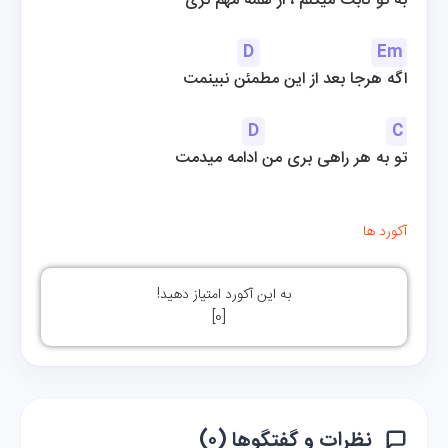
به تو ثابت میکنم ، از همه مهم تری
D
Em
اگه هرجا بعد از این مطمئن نبینمت
D
C
 تو به هر راهی بری من ادامه میدمت
آکورد ها
به این آکورد امتیاز دهید!
]
0
[
نظرات و گفتگوها (۰)