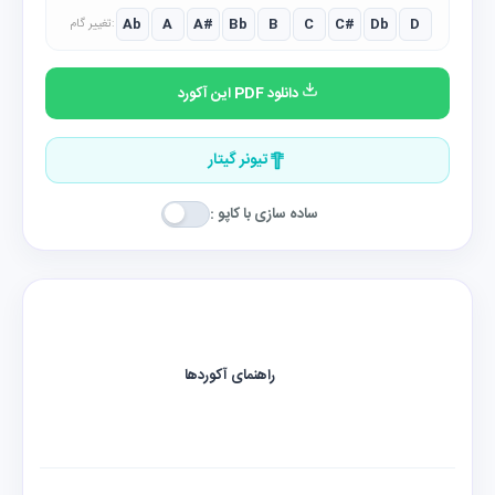
Ab
A
A#
Bb
B
C
C#
Db
D
تغییر گام:
دانلود PDF این آکورد
تیونر گیتار
ساده سازی با کاپو :
راهنمای آکوردها