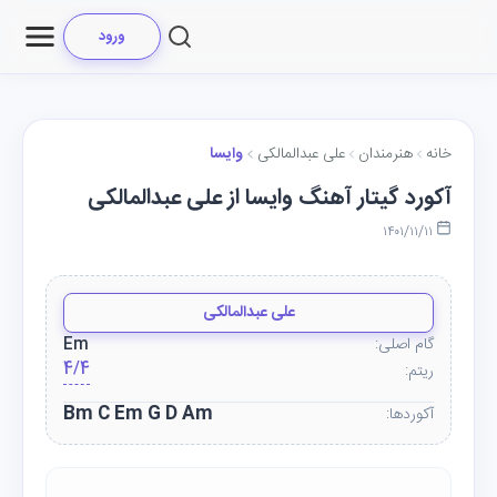
ورود
خانه
هنرمندان
علی عبدالمالکی
وایسا
آکورد گیتار آهنگ وایسا از علی عبدالمالکی
۱۴۰۱/۱۱/۱۱
علی عبدالمالکی
گام اصلی:
Em
4/4
ریتم:
Bm C Em G D Am
آکوردها: