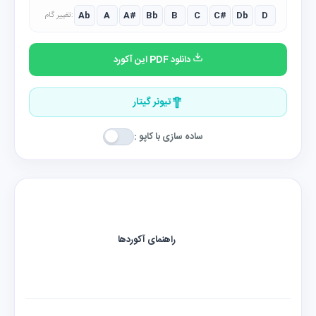
Ab
A
A#
Bb
B
C
C#
Db
D
تغییر گام:
دانلود PDF این آکورد
تیونر گیتار
ساده سازی با کاپو :
راهنمای آکوردها