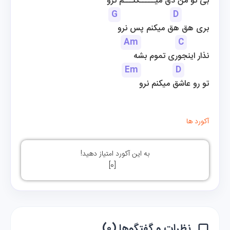
بی تو من دق میـــــکنـــم نرو
G
D
بری هق هق میکنم پس نرو
Am
C
نذار اینجوری تموم بشه
Em
D
تو رو عاشق میکنم نرو
آکورد ها
به این آکورد امتیاز دهید!
]
0
[
نظرات و گفتگوها (۰)