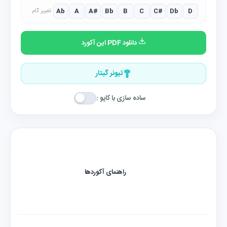
Ab
A
A#
Bb
B
C
C#
Db
D
تغییر گام:
دانلود PDF این آکورد
تیونر گیتار
ساده سازی با کاپو :
راهنمای آکوردها