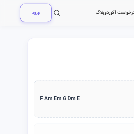
رخواست آکورد
وبلاگ
ورود
F Am Em G Dm E