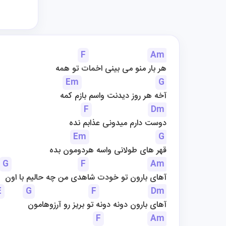
F
Am
هر بار منو می بینی اخمات تو همه
Em
G
آخه هر روز دیدنت واسم بازم کمه
F
Dm
دوست دارم میدونی عذابم نده
Em
G
قهر های طولانی واسه هردومون بده
G
F
Am
آهای بارون تو خودت شاهدی من چه حالیم با اون
E
G
F
Dm
آهای بارون دونه دونه تو بریز رو آرزوهامون
F
Am