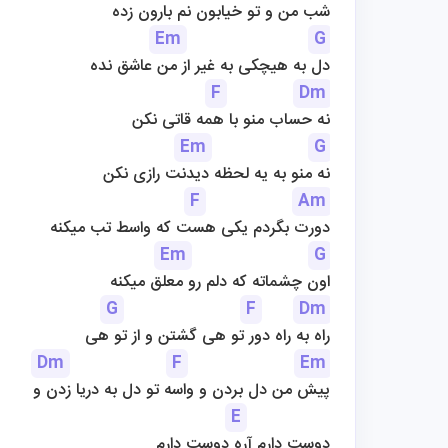
شب من و تو خیابون نم بارون زده
Em
G
دل به هیچکی به غیر از من عاشق نده
F
Dm
نه حساب منو با همه قاتی نکن
Em
G
نه منو به یه لحظه دیدنت رازی نکن
F
Am
دورت بگردم یکی هست که واسط تب میکنه
Em
G
اون چشماته که دلم رو معلق میکنه
G
F
Dm
راه به راه دور تو هی گشتن و از تو هی
Dm
F
Em
پیش من دل بردن و واسه تو دل به دریا زدن و
E
دوست دارم آره دوست دارم