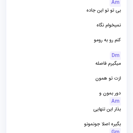
Am
بی تو تو این جاده
 نمیخوام نگاه
کنم رو به رومو
Dm
میگیرم فاصله
ازت تو همون
دور بمون و
Am
بذار این تنهایی
 بگیره اصلا جونمونو
Gm