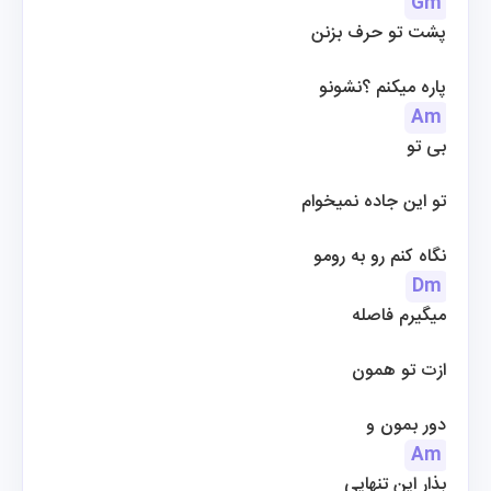
Gm
پشت تو حرف بزنن
 پاره میکنم ؟نشونو
Am
بی تو
تو این جاده نمیخوام
 نگاه کنم رو به رومو
Dm
میگیرم فاصله
ازت تو همون
دور بمون و
Am
بذار این تنهایی