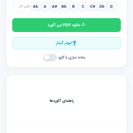
Ab
A
A#
Bb
B
C
C#
Db
D
تغییر گام:
دانلود PDF این آکورد
تیونر گیتار
ساده سازی با کاپو :
راهنمای آکوردها