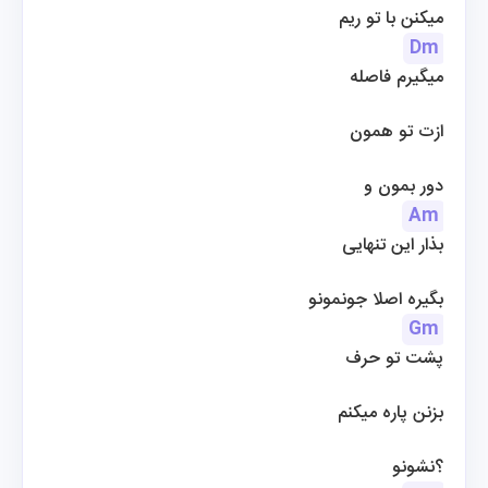
میکنن با تو ریم
Dm
میگیرم فاصله
ازت تو همون
 دور بمون و
Am
بذار این تنهایی
بگیره اصلا جونمونو
Gm
پشت تو حرف
بزنن پاره میکنم
 ؟نشونو