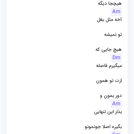
هیچجا دیگه
Am
آخه مثل بغل
تو نمیشه
 هیچ جایی که
Dm
میگیرم فاصله
ازت تو همون
دور بمون و
Am
بذار این تنهایی
 بگیره اصلا جونمونو