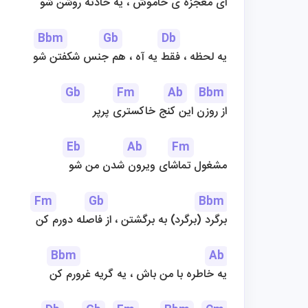
ای معجزه ی خاموش ، یه حادثه روشن شو
Bbm
Gb
Db
یه لحظه ، فقط یه آه ، هم جنس شکفتن شو
Gb
Fm
Ab
Bbm
از روزن این کنج خاکستری پرپر
Eb
Ab
Fm
مشغول تماشای ویرون شدن من شو
Fm
Gb
Bbm
برگرد (برگرد) به برگشتن ، از فاصله دورم کن
Bbm
Ab
یه خاطره با من باش ، یه گریه غرورم کن