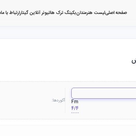
صفحه اصلی
لیست هنرمندان
بکینگ ترک ها
تیونر آنلاین گیتار
ارتباط با ما
د
ش
آکوردها:
Fm
4/4