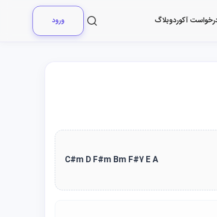
رخواست آکورد
وبلاگ
ورود
C#m D F#m Bm F#7 E A