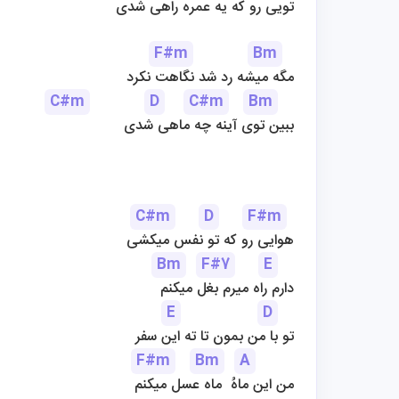
تویی رو که یه عمره راهی شدی
F#m
Bm
مگه میشه رد شد نگاهت نکرد
C#m
D
C#m
Bm
ببین توی آینه چه ماهی شدی
C#m
D
F#m
هوایی رو که تو نفس میکشی
Bm
F#7
E
دارم راه میرم بغل میکنم
E
D
تو با من بمون تا ته این سفر
F#m
Bm
A
من این ماهُ  ماه عسل میکنم