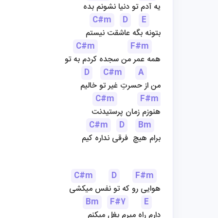
یه آدم تو دنیا نشونم بده
C#m
D
E
بتونه بگه عاشقت نیستم
C#m
F#m
همه عمر من سجده کردم به تو
D
C#m
A
من از حسرتِ غیر تو خالیم
C#m
F#m
هنوزم زمان پرستیدنت
C#m
D
Bm
برام هیچ  فرقی نداره کیم
C#m
D
F#m
هوایی رو که تو نفس میکشی
Bm
F#7
E
دارم راه میرم بغل میکنم