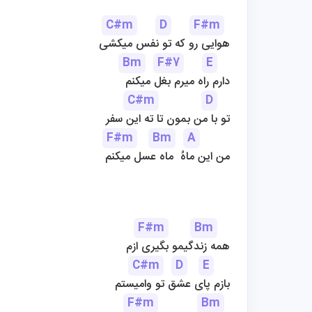
C#m
D
F#m
هوایی رو که تو نفس میکشی
Bm
F#7
E
دارم راه میرم بغل میکنم
C#m
D
تو با من بمون تا ته این سفر
F#m
Bm
A
من این ماهُ  ماه عسل میکنم
F#m
Bm
همه زندگیمو بگیری ازم
C#m
D
E
بازم پای عشق تو وامیستم
F#m
Bm