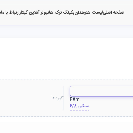
صفحه اصلی
لیست هنرمندان
بکینگ ترک ها
تیونر آنلاین گیتار
ارتباط با ما
د
آکوردها:
F#m
6/8 سنگین