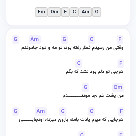
Em
Dm
F
C
Am
G
G
Am
G
C
F
وقتی من رسیدم قطار رفته بود، تو مه و دود جاموندم
C
F
هرچی تو دلم بود نشد که بگم
G
Dm
من پشت غم ،جا موندـــــــدم
G
Am
G
C
F
هرجایی که میرم یادت بامنه بارون میزنه، اونجایـــــی
C
F