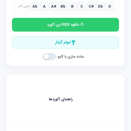
Ab
A
A#
Bb
B
C
C#
Db
D
تغییر گام:
دانلود PDF این آکورد
تیونر گیتار
ساده سازی با کاپو :
راهنمای آکوردها