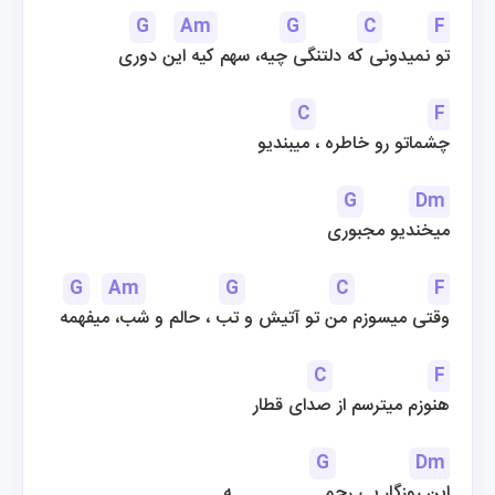
G
Am
G
C
F
تو نمیدونی که دلتنگی چیه، سهم کیه این دوری
C
F
چشماتو رو خاطره ، میبندیو
G
Dm
میخندیو مجبوری
G
Am
G
C
F
وقتی میسوزم من تو آتیش و تب ، حالم و شب، میفهمه
C
F
هنوزم میترسم از صدای قطار
G
Dm
این روزگار بی رحمــــــــــــــه