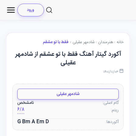
ورود
خانه
هنرمندان
شادمهر عقیلی
فقط با تو عشقم
آکورد گیتار آهنگ فقط با تو عشقم از شادمهر
عقیلی
۱۴۰۱/۱۱/۰۳
شادمهر عقیلی
گام اصلی:
نامشخص
6/8
ریتم:
G Bm A Em D
آکوردها: