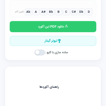
Ab
A
A#
Bb
B
C
C#
Db
D
تغییر گام:
دانلود PDF این آکورد
تیونر گیتار
ساده سازی با کاپو :
راهنمای آکوردها