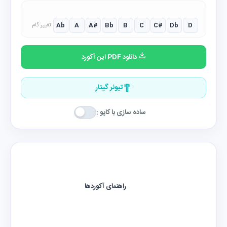
Ab
A
A#
Bb
B
C
C#
Db
D
تغییر گام:
دانلود PDF این آکورد
تیونر گیتار
ساده سازی با کاپو :
راهنمای آکوردها