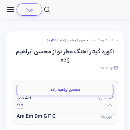
ورود
خانه
هنرمندان
محسن ابراهیم زاده
عطر تو
آکورد گیتار آهنگ عطر تو از محسن ابراهیم
زاده
۱۴۰۱/۱۱/۱۱
محسن ابراهیم زاده
گام اصلی:
نامشخص
6/8
ریتم:
Am Em Dm G F C
آکوردها: