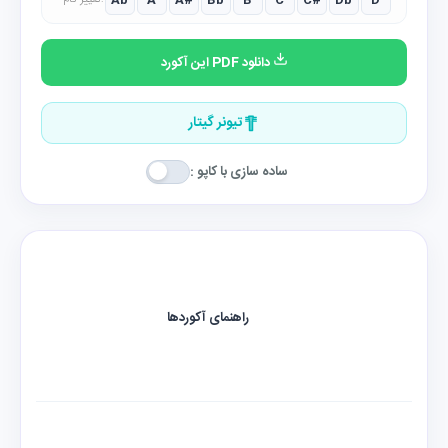
Ab
A
A#
Bb
B
C
C#
Db
D
تغییر گام:
دانلود PDF این آکورد
تیونر گیتار
ساده سازی با کاپو :
راهنمای آکوردها