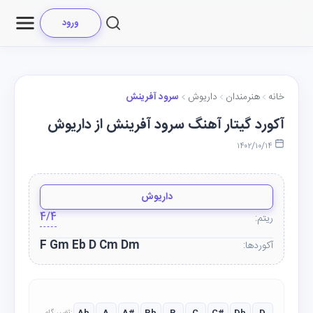
ورود
خانه
هنرمندان
داریوش
سرود آفرینش
آکورد گیتار آهنگ سرود آفرینش از داریوش
۱۴۰۲/۱۰/۱۴
داریوش
4/4
ریتم:
F Gm Eb D Cm Dm
آکوردها: