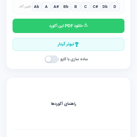
Ab
A
A#
Bb
B
C
C#
Db
D
تغییر گام:
دانلود PDF این آکورد
تیونر گیتار
ساده سازی با کاپو :
راهنمای آکوردها