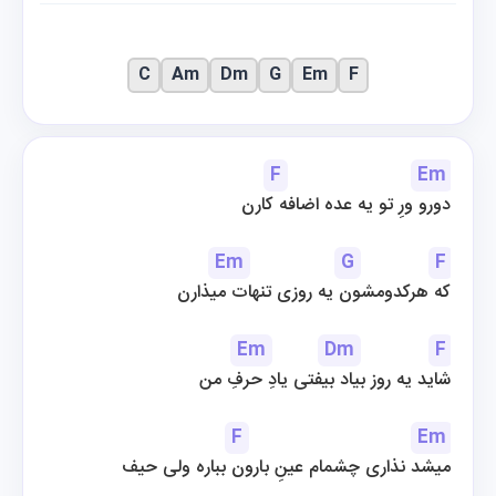
C
Am
Dm
G
Em
F
F
Em
دورو ورِ تو یه عده اضافه کارن
Em
G
F
که هرکدومشون یه روزی تنهات میذارن
Em
Dm
F
شاید یه روز بیاد بیفتی یادِ حرفِ من
F
Em
میشد نذاری چشمام عینِ بارون بباره ولی حیف