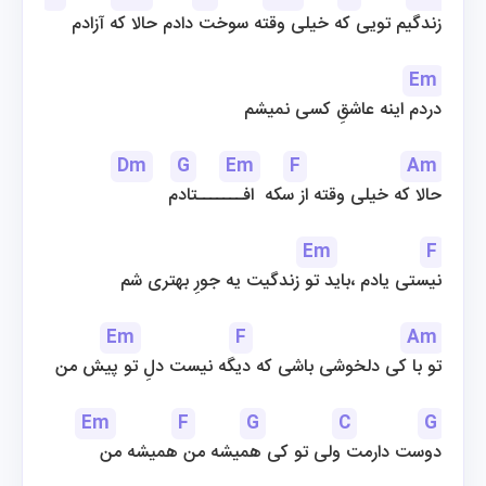
زندگیم تویی که خیلی وقته سوخت دادم حالا که آزادم
Em
دردم اینه عاشقِ کسی نمیشم
Dm
G
Em
F
Am
حالا که خیلی وقته از سکه  افـــــــتادم
Em
F
نیستی یادم ،باید تو زندگیت یه جورِ بهتری شم
Em
F
Am
تو با کی دلخوشی باشی که دیگه نیست دلِ تو پیش من
Em
F
G
C
G
دوست دارمت ولی تو کی همیشه من همیشه من