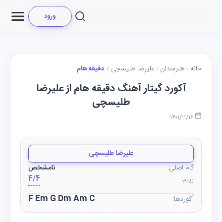
ورود
خانه
هنرمندان
علیرضا طلیسچی
دقیقه هام
آکورد گیتار آهنگ دقیقه هام از علیرضا
طلیسچی
۱۴۰۱/۱۱/۱۶
علیرضا طلیسچی
گام اصلی:
نامشخص
4/4
ریتم:
F Em G Dm Am C
آکوردها: