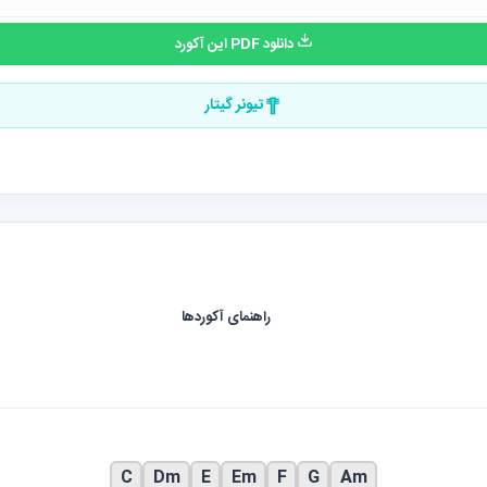
دانلود PDF این آکورد
تیونر گیتار
راهنمای آکوردها
C
Dm
E
Em
F
G
Am