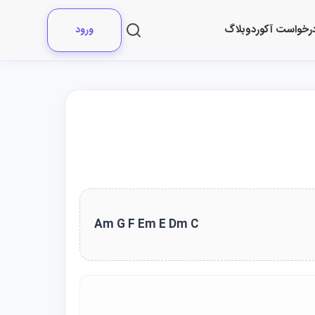
رخواست آکورد
وبلاگ
ورود
Am G F Em E Dm C