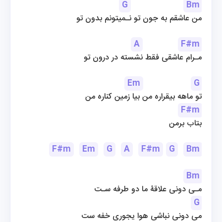
G
Bm
من عاشقم به جون تو نـمیتونم بدون تو
A
F#m
مـرام عاشقی فقط نشسته در درون تو
Em
G
تو ماهه بیقراره من بیا زمین کناره من
F#m
بتاب برمن
F#m
Em
G
A
F#m
G
Bm
Bm
مـی دونی علاقۀ ما دو طرفه سـت
G
می دونی نباشی هوا یجوری خفه ست