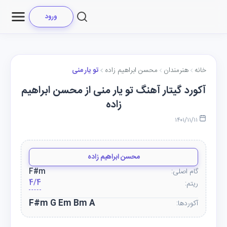
ورود
خانه
هنرمندان
محسن ابراهیم زاده
تو یار منی
آکورد گیتار آهنگ تو یار منی از محسن ابراهیم
زاده
۱۴۰۱/۱۱/۱۱
محسن ابراهیم زاده
گام اصلی:
F#m
4/4
ریتم:
F#m G Em Bm A
آکوردها: