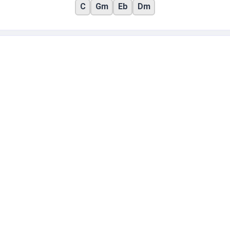
C
Gm
Eb
Dm