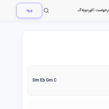
رخواست آکورد
وبلاگ
ورود
Dm Eb Gm C