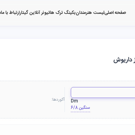
صفحه اصلی
لیست هنرمندان
بکینگ ترک ها
تیونر آنلاین گیتار
ارتباط با ما
د
ز داریوش
آکوردها:
Dm
6/8 سنگین