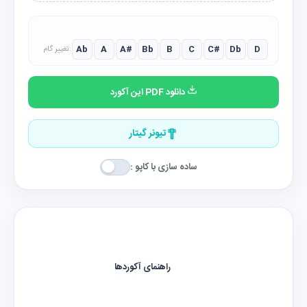
Ab
A
A#
Bb
B
C
C#
Db
D
تغییر گام:
دانلود PDF این آکورد
تیونر گیتار
ساده سازی با کاپو :
راهنمای آکوردها