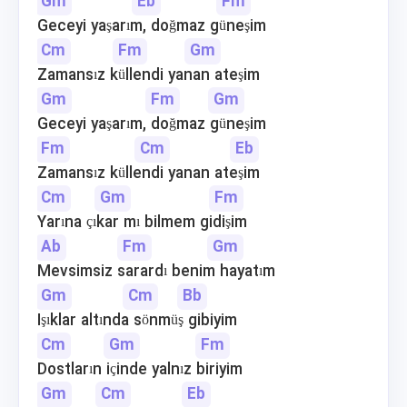
Gm
Eb
Fm
Geceyi yaşarım, doğmaz güneşim
Cm
Fm
Gm
Zamansız küllendi yanan ateşim
Gm
Fm
Gm
Geceyi yaşarım, doğmaz güneşim
Fm
Cm
Eb
Zamansız küllendi yanan ateşim
Cm
Gm
Fm
Yarına çıkar mı bilmem gidişim
Ab
Fm
Gm
Mevsimsiz sarardı benim hayatım
Gm
Cm
Bb
Işıklar altında sönmüş gibiyim
Cm
Gm
Fm
Dostların içinde yalnız biriyim
Gm
Cm
Eb