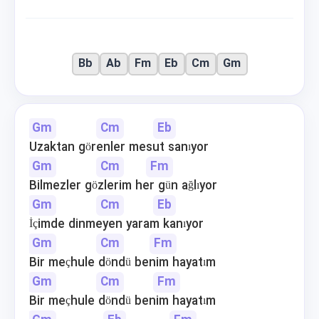
Bb
Ab
Fm
Eb
Cm
Gm
Gm
Cm
Eb
Uzaktan görenler mesut sanıyor
Gm
Cm
Fm
Bilmezler gözlerim her gün ağlıyor
Gm
Cm
Eb
İçimde dinmeyen yaram kanıyor
Gm
Cm
Fm
Bir meçhule döndü benim hayatım
Gm
Cm
Fm
Bir meçhule döndü benim hayatım