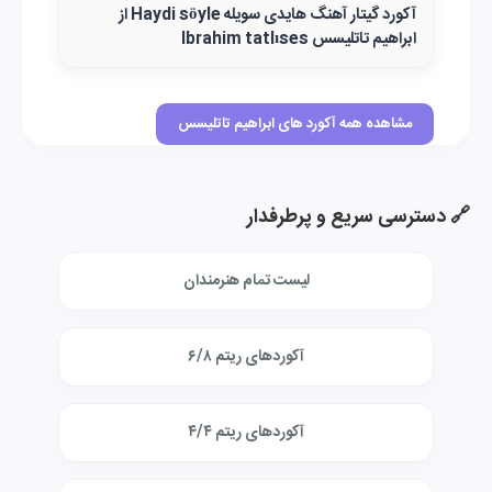
آکورد گیتار آهنگ هایدی سویله Haydi söyle از
ابراهیم تاتلیسس Ibrahim tatlıses
مشاهده همه آکورد های ابراهیم تاتلیسس
🔗 دسترسی سریع و پرطرفدار
لیست تمام هنرمندان
آکوردهای ریتم ۶/۸
آکوردهای ریتم ۴/۴