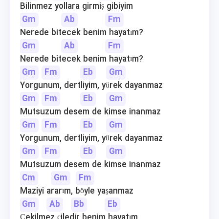
Bilinmez yollara girmiş gibiyim
Gm
Ab
Fm
Nerede bitecek benim hayatım?
Gm
Ab
Fm
Nerede bitecek benim hayatım?
Gm
Fm
Eb
Gm
Yorgunum, dertliyim, yürek dayanmaz
Gm
Fm
Eb
Gm
Mutsuzum desem de kimse inanmaz
Gm
Fm
Eb
Gm
Yorgunum, dertliyim, yürek dayanmaz
Gm
Fm
Eb
Gm
Mutsuzum desem de kimse inanmaz
Cm
Gm
Fm
Maziyi ararım, böyle yaşanmaz
Gm
Ab
Bb
Eb
Çekilmez çiledir benim hayatım