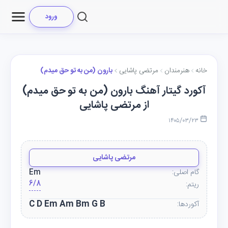
ورود
خانه
هنرمندان
مرتضی پاشایی
بارون (من به تو حق میدم)
آکورد گیتار آهنگ بارون (من به تو حق میدم)
از مرتضی پاشایی
۱۴۰۵/۰۳/۲۳
مرتضی پاشایی
گام اصلی:
Em
6/8
ریتم:
C D Em Am Bm G B
آکوردها: