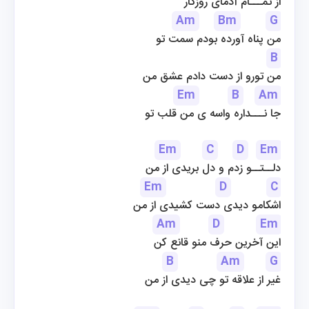
از تمـــام آدمای روزگار
Am
Bm
G
من پناه آورده بودم سمت تو
B
من تورو از دست دادم عشق من
Em
B
Am
جا نـــداره واسه ی من قلب تو
Em
C
D
Em
دلــتــو زدم و دل بریدی از من
Em
D
C
اشکامو دیدی دست کشیدی از من
Am
D
Em
این آخرین حرف منو قانع کن
B
Am
G
غیر از علاقه تو چی دیدی از من