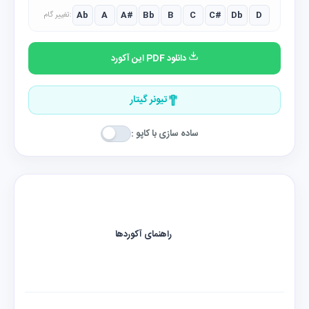
Ab
A
A#
Bb
B
C
C#
Db
D
تغییر گام:
دانلود PDF این آکورد
تیونر گیتار
ساده سازی با کاپو :
راهنمای آکوردها