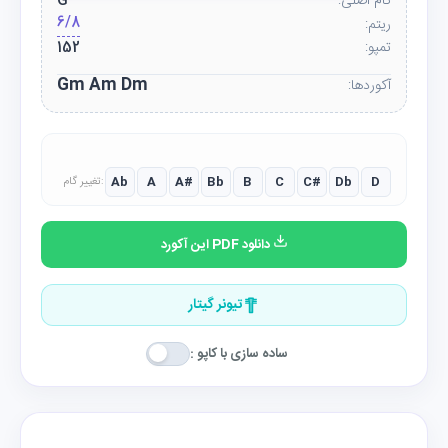
گام اصلی:
G
6/8
ریتم:
تمپو:
152
Gm Am Dm
آکوردها:
Ab
A
A#
Bb
B
C
C#
Db
D
تغییر گام:
دانلود PDF این آکورد
تیونر گیتار
ساده سازی با کاپو :