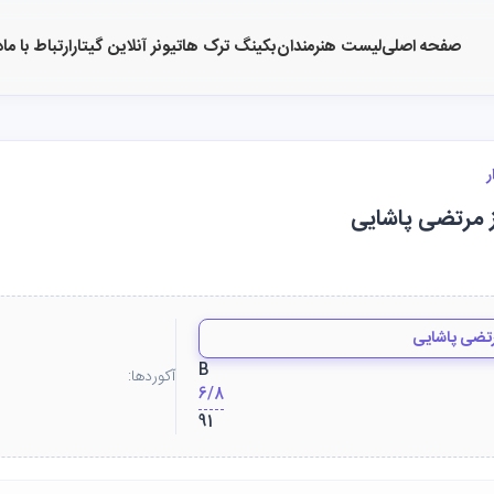
صفحه اصلی
لیست هنرمندان
بکینگ ترک ها
تیونر آنلاین گیتار
ارتباط با ما
د
ر
از مرتضی پاشایی
تضی پاشایی
B
آکوردها:
6/8
91