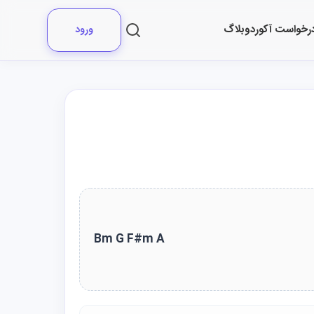
رخواست آکورد
وبلاگ
ورود
Bm G F#m A