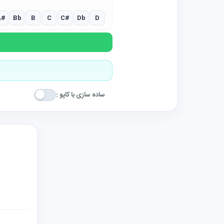
A#
Bb
B
C
C#
Db
D
ساده سازی با کاپو :