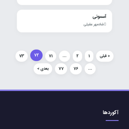
آسمونی
شادمهر عقیلی
72
< قبلی
1
2
…
71
73
…
76
77
بعدی >
آکوردها