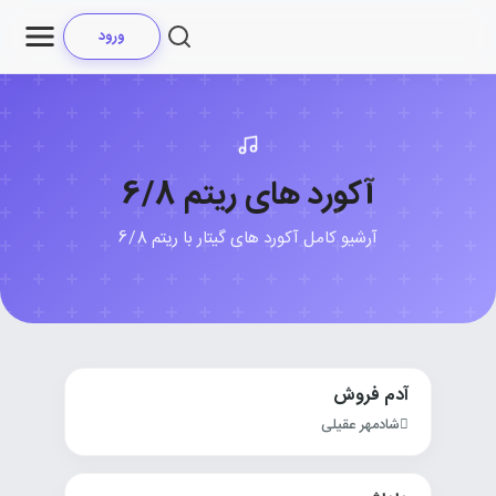
ورود
آکورد های ریتم 6/8
آرشیو کامل آکورد های گیتار با ریتم 6/8
آدم فروش
شادمهر عقیلی