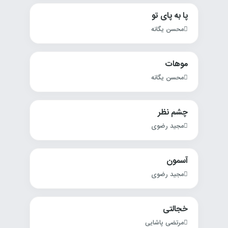
پا به پای تو
محسن یگانه
موهات
محسن یگانه
چشم نظر
مجید رضوی
آسمون
مجید رضوی
خجالتی
مرتضی پاشایی