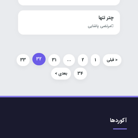
چتر تنها
مرتضی پاشایی
32
< قبلی
1
2
…
31
33
34
بعدی >
آکوردها