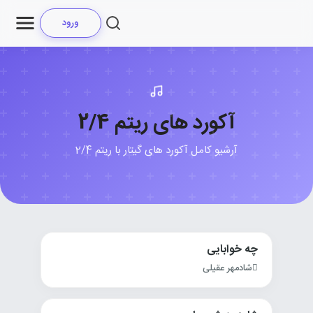
ورود
آکورد های ریتم 2/4
آرشیو کامل آکورد های گیتار با ریتم 2/4
چه خوابایی
شادمهر عقیلی