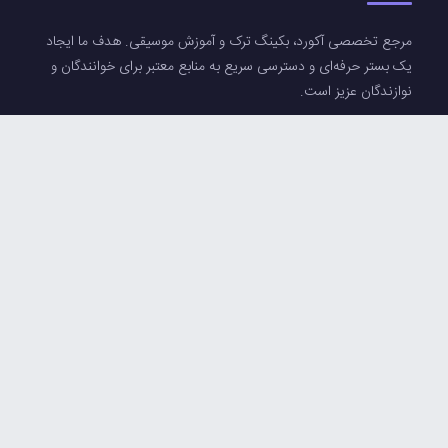
مرجع تخصصی آکورد، بکینگ ترک و آموزش موسیقی. هدف ما ایجاد
یک بستر حرفه‌ای و دسترسی سریع به منابع معتبر برای خوانندگان و
نوازندگان عزیز است.
دسترسی سریع
ورود / ثبت‌نام
لیست آکوردها
آرشیو بکینگ ترک ها
همراه ما باشید