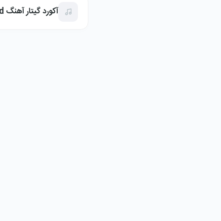
آکورد گیتار آهنگ adhd از شاهین نجفی