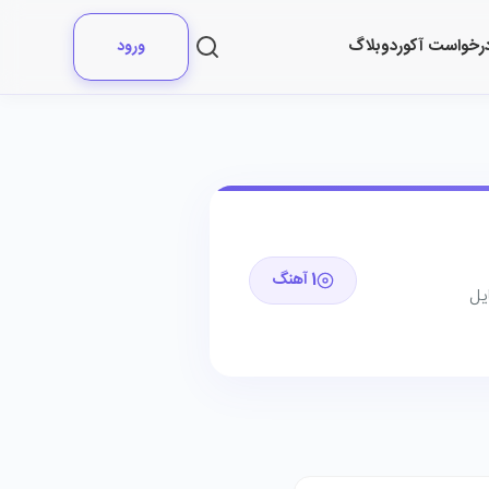
رخواست آکورد
وبلاگ
ورود
1 آهنگ
یل