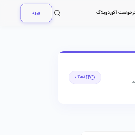
رخواست آکورد
وبلاگ
ورود
14 آهنگ
د