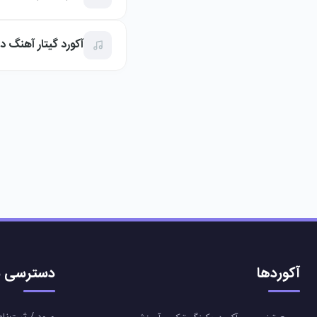
آکورد گیتار آهنگ د
آکوردها
دسترسی س