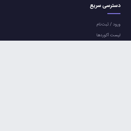
دسترسی سریع
ورود / ثبت‌نام
لیست آکوردها
آرشیو بکینگ ترک ها
همراه ما باشید
اینستاگرام
تلگرام آکوردها
کانال آپارات